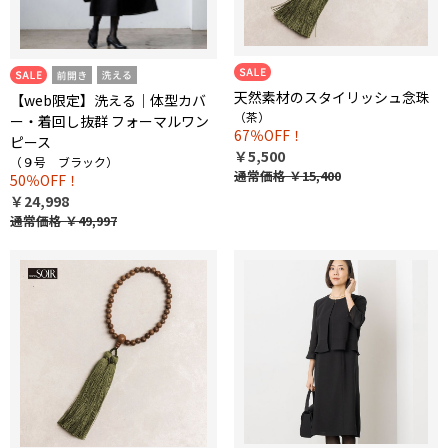
天然素材のスタイリッシュ念珠
【web限定】洗える｜体型カバ
（茶）
ー・着回し抜群 フォーマルワン
67％OFF！
ピース
￥5,500
（９号 ブラック）
通常価格
￥15,400
50％OFF！
￥24,998
通常価格
￥49,997