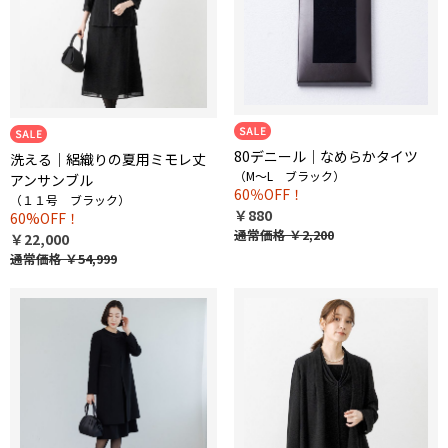
80デニール｜なめらかタイツ
洗える｜絽織りの夏用ミモレ丈
（M～L ブラック）
アンサンブル
60％OFF！
（１１号 ブラック）
￥880
60%OFF！
通常価格
￥2,200
￥22,000
通常価格
￥54,999