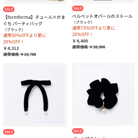
ベルベットオパールのストール
【formforma】チュール×がま
（ブラック）
ぐち パーティバッグ
通常73％OFFより更に
（ブラック）
20％OFF！
通常50％OFFより更に
￥4,400
20％OFF！
通常価格
￥20,900
￥4,312
通常価格
￥10,780