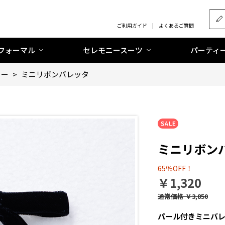
ご利用ガイド
よくあるご質問
フォーマル
セレモニースーツ
パーティ
リー
>
ミニリボンバレッタ
ミニリボン
65％OFF！
￥1,320
通常価格
￥3,850
パール付きミニバ