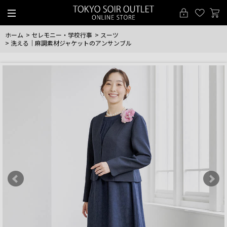
ホーム
>
セレモニー・学校行事
>
スーツ
>
洗える｜麻調素材ジャケットのアンサンブル