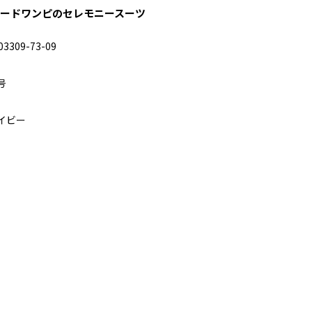
カードワンピのセレモニースーツ
03309-73-09
号
イビー