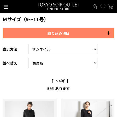
Ｍサイズ（9～11号）
絞り込み項目
表示方法
並べ替え
[1～40件]
56
件あります