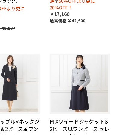
ブラック）
通常50％OFFより更に
20％OFF！
OFFより更に
￥17,160
！
通常価格
￥42,900
49,997
ャブルⅤネックジ
MIXツイードジャケット＆
＆2ピース風ワン
2ピース風ワンピース セレ