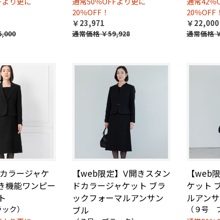
FFより更に
通常50％OFFより更に
通常42％
20％OFF！
20％OFF
￥23,971
￥22,000
,000
通常価格
￥59,928
通常価格
￥
カラージャケ
【web限定】Ⅴ開きスタン
【web
き機能ワンピー
ドカラージャケット ブラ
ケット 
ト
ックフォーマルアンサン
ルアンサ
ラック）
ブル
（９号 