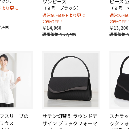
ラック）
ワンピース
ピース 
FFより更に
（９号 ブラック）
（９号 
通常50％OFFより更に
通常25％
20％OFF！
20％OFF
,400
￥14,960
￥13,200
通常価格
￥37,400
通常価格
￥
フスリーブの
サテン切替え ラウンドデ
スカラッ
ラウス
ザイン ブラックフォーマ
ックフォ