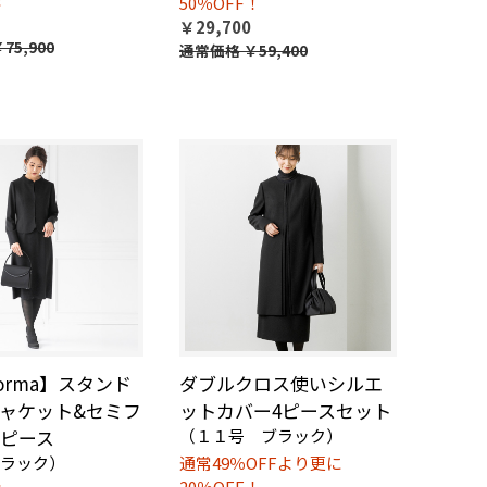
50％OFF！
￥29,700
75,900
通常価格
￥59,400
forma】スタンド
ダブルクロス使いシルエ
ャケット&セミフ
ットカバー4ピースセット
ピース
（１１号 ブラック）
ブラック）
通常49％OFFより更に
20％OFF！