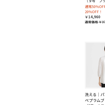
（９号 ブ
通常50％O
20％OFF！
￥14,960
通常価格
￥37
洗える｜パ
ペプラムブ