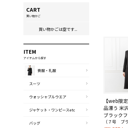
CART
買い物かご
買い物かごは空です...
ITEM
アイテムから探す
喪服・礼服
スーツ
ウォッシャブルウエア
【web限
品漂う 米
ジャケット・ワンピースetc
ブラックフ
（７号 ブ
バッグ