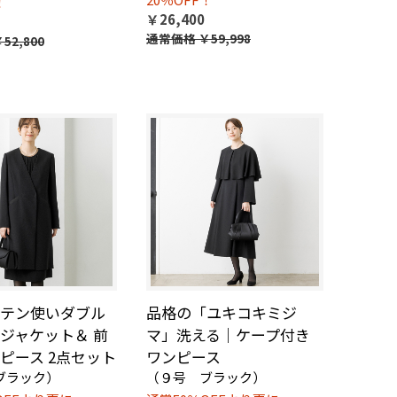
！
￥26,400
通常価格
￥59,998
52,800
テン使いダブル
品格の「ユキコキミジ
ジャケット＆ 前
マ」洗える｜ケープ付き
ピース 2点セット
ワンピース
ブラック）
（９号 ブラック）