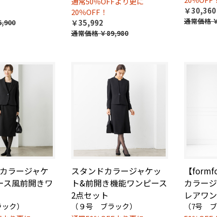
通常50％OFFより更に
￥30,360
20％OFF！
通常価格
￥
,900
￥35,992
通常価格
￥89,980
カラージャケ
スタンドカラージャケッ
【form
ース風前開きワ
ト&前開き機能ワンピース
カラージ
2点セット
レアワン
ラック）
（９号 ブラック）
（7号 