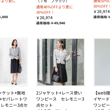
FFより更に
（７号 ブラック）
通常50％
30％OFF
通常40％OFFより更に
￥20,974
30％OFF！
,000
通常価格
￥
￥20,974
通常価格
￥49,940
ャケット+無地
2ジャケット+レース使い
【web
+セパレートワ
ワンピース セレモニー3
イヤード
セレモニー3点セ
点セット
ワンピー