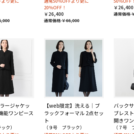
FFより更に
通常50％OFFより更に
50％OFF
20％OFF！
￥26,400
￥26,400
通常価格
￥
,000
通常価格
￥66,000
ラージャケッ
【web限定】洗える｜ブ
バックサ
機能ワンピース
ラックフォーマル 2点セッ
ブレスト
ト
開きワン
ラック）
（９号 ブラック）
（７号 