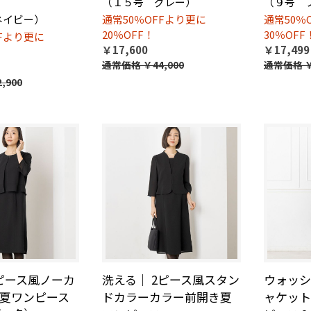
（１５号 グレー）
（９号 
ネイビー）
通常50％OFFより更に
通常50％
20％OFF！
30％OFF
FFより更に
￥17,600
￥17,499
通常価格
￥44,000
通常価格
￥
,900
ピース風ノーカ
洗える｜ 2ピース風スタン
ウォッシ
夏ワンピース
ドカラーカラー前開き夏
ャケット