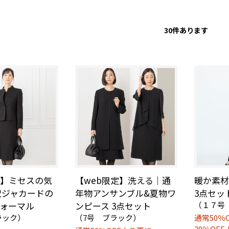
30
件あります
定】ミセスの気
【web限定】洗える｜通
暖か素
沢ジャカードの
年物アンサンブル&夏物ワ
3点セッ
ォーマル
ンピース 3点セット
（１７号
ラック）
（7号 ブラック）
通常50％
20％OFF