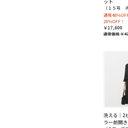
ット
（１５号 
通常48％O
20％OFF！
￥17,600
通常価格
￥42
洗える｜2
ラー前開き