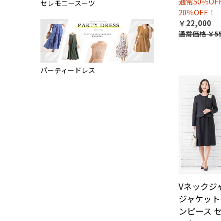
通常50％O
セレモニースーツ
20％OFF！
￥22,000
通常価格
￥55
パーティードレス
Vネックジ
ジャケット
ンピース 