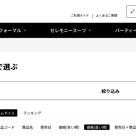
ご利用ガイド
よくあるご質問
フォーマル
セレモニースーツ
パーティ
で選ぶ
絞り込み
サムネイル
ランキング
商品コード
商品名
発売日
価格(安い順)
価格(高い順)
発売日＋商