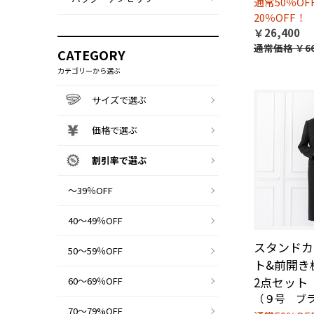
通常50％O
20％OFF！
￥26,400
通常価格
￥66
CATEGORY
カテゴリーから選ぶ
サイズで選ぶ
価格で選ぶ
割引率で選ぶ
～39％OFF
40～49％OFF
スタンドカ
50～59％OFF
ト&前開き
2点セット
60～69％OFF
（９号 ブ
70～79%OFF