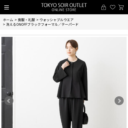
ホーム
>
喪服・礼服
>
ウォッシャブルウエア
>
洗えるONOFFブラックフォーマル／テーパード