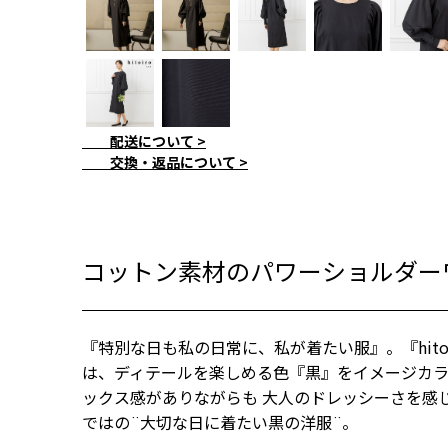
ブラック
配送について >
交換・返品について >
コットン素材のパワーショルダー
『特別な日も私の日常に、私が着たい服』。『hitoir
は、ディテールを楽しめる色『黒』をイメージカ
ックス感がありながらも 大人のドレッシーさを感
ではの¨大切な日に着たい黒の洋服¨。