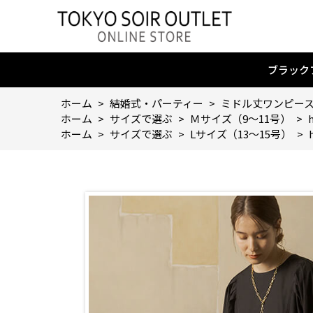
ブラック
ホーム
>
結婚式・パーティー
>
ミドル丈ワンピー
ホーム
>
サイズで選ぶ
>
Ｍサイズ（9～11号）
>
ホーム
>
サイズで選ぶ
>
Lサイズ（13～15号）
>