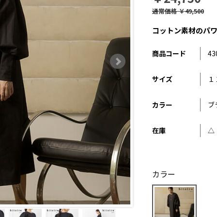
通常価格
￥49,500
コットン素材のパ
商品コード
43
サイズ
１
カラー
ブ
在庫
△
カラー